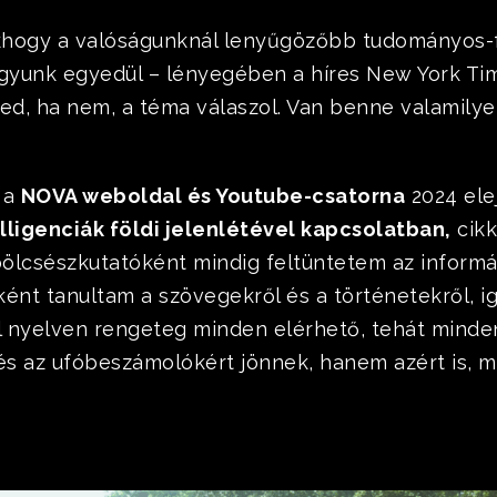
khogy a valóságunknál lenyűgözőbb tudományos-fa
yunk egyedül – lényegében a híres New York Time
zed, ha nem, a téma válaszol. Van benne valamilye
 a
NOVA weboldal és Youtube-csatorna
2024 ele
lligenciák földi jelenlétével kapcsolatban,
cikk
bölcsészkutatóként mindig feltüntetem az informá
ként tanultam a szövegekről és a történetekről, i
 nyelven rengeteg minden elérhető, tehát mindent
s az ufóbeszámolókért jönnek, hanem azért is, m