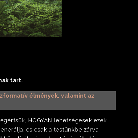
ak tart.
szformatív élmények, valamint az
megértsük, HOGYAN lehetségesek ezek.
enerálja, és csak a testünkbe zárva