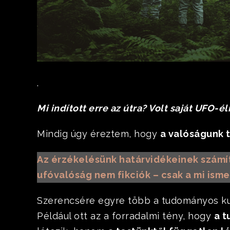
.
Mi indított erre az útra? Volt saját UFO
Mindig úgy éreztem, hogy
a valóságunk t
Az érzékelésünk határvidékeinek számít
ufóvalóság nem fikciók – csak a mi isme
Szerencsére egyre több a tudományos ku
Például ott az a forradalmi tény, hogy
a t