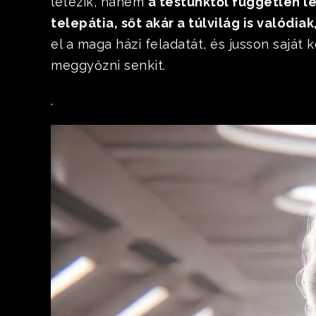
létezik, hanem
a testünktől független l
telepátia, sőt akár a túlvilág is valódi
el a maga házi feladatát, és jusson saj
meggyőzni senkit.
.