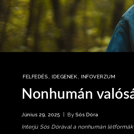
FELFEDÉS
,
IDEGENEK
,
INFOVERZUM
Nonhumán valóság
Június 29, 2025
By
Sós Dóra
Interjú Sós Dórával a nonhumán létformák f