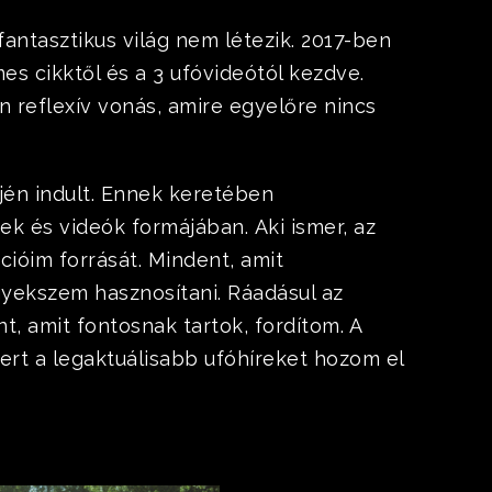
ntasztikus világ nem létezik. 2017-ben
s cikktől és a 3 ufóvideótól kezdve.
n reflexív vonás, amire egyelőre nincs
jén indult. Ennek keretében
ek és videók formájában. Aki ismer, az
cióim forrását. Mindent, amit
gyekszem hasznosítani. Ráadásul az
, amit fontosnak tartok, fordítom. A
ert a legaktuálisabb ufóhíreket hozom el