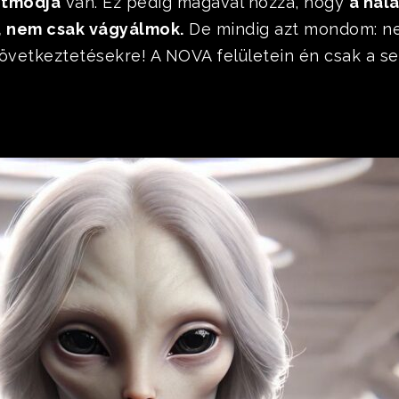
étmódja
van. Ez pedig magával hozza, hogy
a hal
ak, nem csak vágyálmok.
De mindig azt mondom: ne
át következtetésekre! A NOVA felületein én csak 