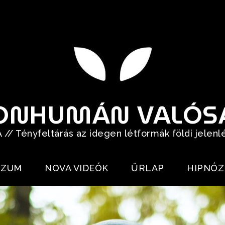
ONHUMÁN VALÓS
// Tényfeltárás az idegen létformák földi jelenl
RZUM
NOVA VIDEÓK
ŰRLAP
HIPNÓZ