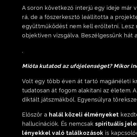
A soron következő interjú egy ideje már v
rá, de a főszerkesztő leállította a projek
együttműködést nem kell erőltetni. Lesz 
objektíven vizsgálva. Beszélgessünk hát a
.
Mióta kutatod az ufójelenséget? Mikor i
Volt egy több éven át tartó magánéleti kr
tudatosan át fogom alakítani az életem. A
diktált játszmákból. Egyensúlyra töreksze
Először a
halál közeli élményeket
kezdte
hallucinációk. És nemcsak
spirituális jel
lényekkel való találkozások
is kapcsoló