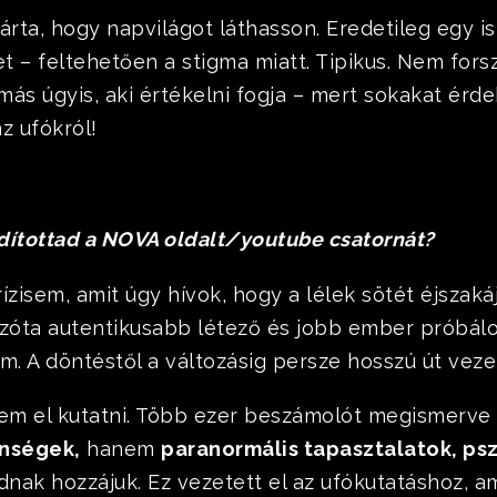
árta, hogy napvilágot láthasson. Eredetileg egy is
tet – feltehetően a stigma miatt. Tipikus. Nem for
más úgyis, aki értékelni fogja – mert sokakat érd
z ufókról!
ndítottad a NOVA oldalt/youtube csatornát?
ízisem, amit úgy hívok, hogy a lélek sötét éjszaká
zóta autentikusabb létező és jobb ember próbálok l
m. A döntéstől a változásig persze hosszú út vez
m el kutatni. Több ezer beszámolót megismerve
enségek,
hanem
paranormális tapasztalatok, ps
dnak hozzájuk. Ez vezetett el az ufókutatáshoz, a