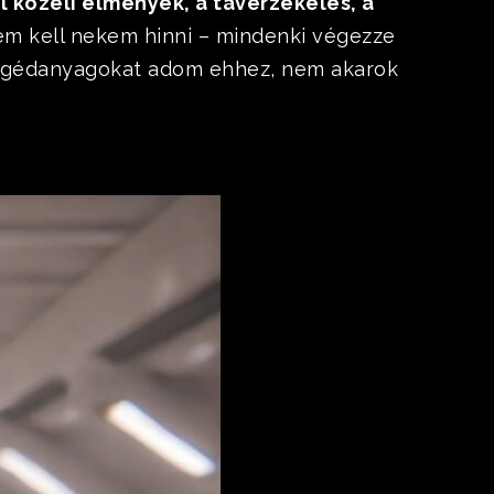
ál közeli élmények, a távérzékelés, a
m kell nekem hinni – mindenki végezze
a segédanyagokat adom ehhez, nem akarok