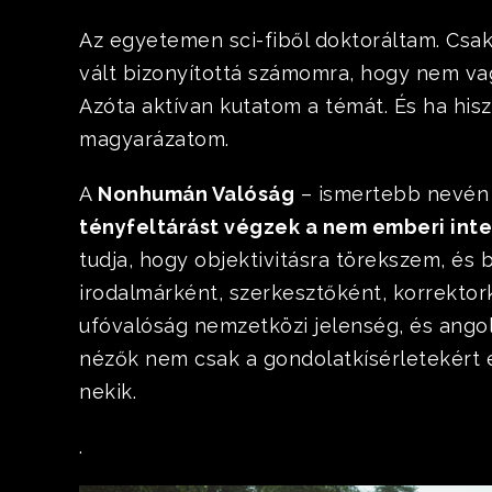
Az egyetemen sci-fiből doktoráltam. Csa
vált bizonyítottá számomra, hogy nem vag
Azóta aktívan kutatom a témát. És ha his
magyarázatom.
A
Nonhumán Valóság
– ismertebb nevén
tényfeltárást végzek a nem emberi inte
tudja, hogy objektivitásra törekszem, és 
irodalmárként, szerkesztőként, korrektor
ufóvalóság nemzetközi jelenség, és angol
nézők nem csak a gondolatkísérletekért é
nekik.
.