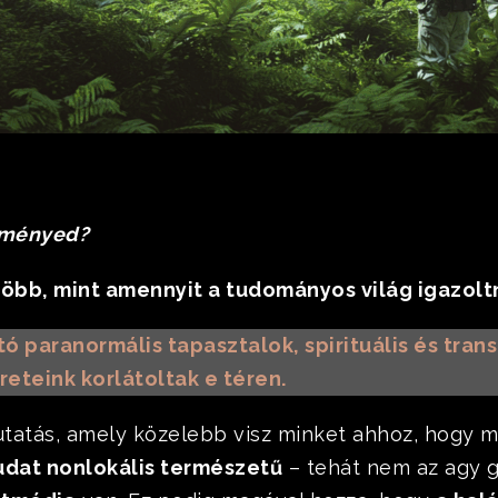
-élményed?
öbb, mint amennyit a tudományos világ igazoltn
ó paranormális tapasztalok, spirituális és tran
reteink korlátoltak e téren.
tatás, amely közelebb visz minket ahhoz, hogy 
udat nonlokális természetű
– tehát nem az agy g