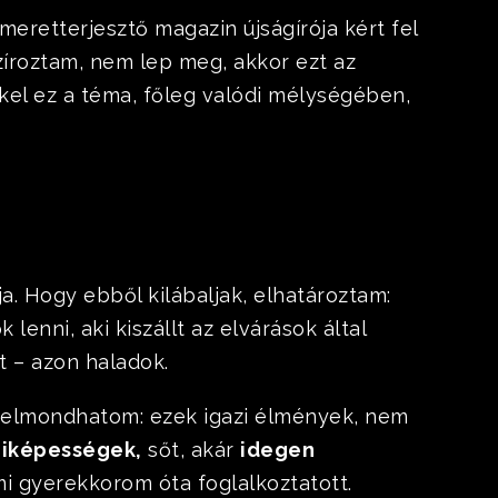
meretterjesztő magazin újságírója kért fel
szíroztam, nem lep meg, akkor ezt az
ekel ez a téma, főleg valódi mélységében,
ja. Hogy ebből kilábaljak, elhatároztam:
enni, aki kiszállt az elvárások által
et – azon haladok.
 elmondhatom: ezek igazi élmények, nem
ziképességek,
sőt, akár
idegen
mi gyerekkorom óta foglalkoztatott.