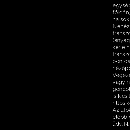
egység
földön,
ha sok
Nehéz 
transz
(anyag
kérlel
transz
pontos
nézőpo
Végeze
vagy n
gondol
is kics
https
Az ufó
előbb 
üdv.:N