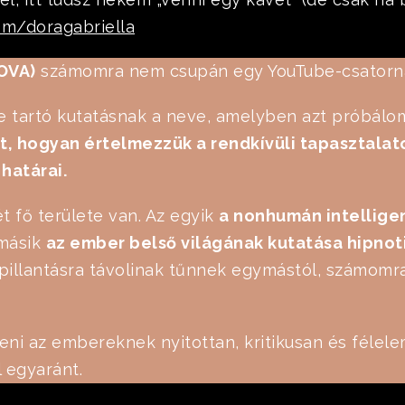
om/doragabriella
OVA)
számomra nem csupán egy YouTube-csatorn
 tartó kutatásnak a neve, amelyben azt próbálo
, hogyan értelmezzük a rendkívüli tapasztalat
határai.
 fő területe van. Az egyik
a nonhumán intelligen
másik
az ember belső világának kutatása hipnot
pillantásra távolinak tűnnek egymástól, számom
eni az embereknek nyitottan, kritikusan és félelem
l egyaránt.