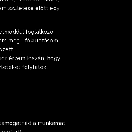
am születése előtt egy
letmóddal foglalkozó
tom meg ufókutatásom
pzett
kor érzem igazán, hogy
leteket folytatok,
n támogatnád a munkámat
elefér!):