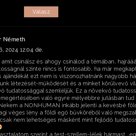
Válasz
r Németh
6, 2024 12:04 de.
k amit csinálsz és ahogy csinálod a témában, hajráá
tosságnál szinte nincs is fontosabb, ha már megkap
s ajándékát ezt nem is viszonozhatnánk nagyobb há
nk létezését-működését és a minket körülvevő vi
ő tudatossággal szemléljük. Ez a növekvő tudatos
 megértésében való egyre mélyebbre jutásban tud ú
 Nekem a NONHUMAN inkább jelenti a kevésbé föl
agi véges lény a földi egó bűvköréből való megsza
csak nem lehetséges másként mint fejlődő tudatoss
asztalatom szerint a test-szellem-lélek hármast „e