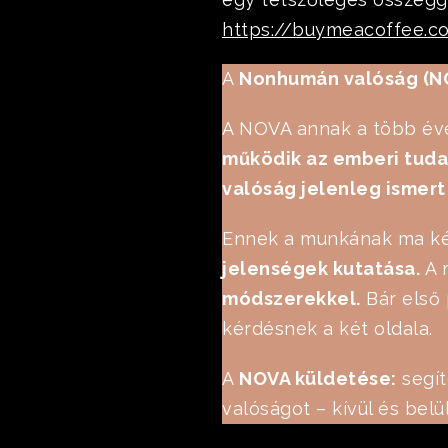
https://buymeacoffee.c
A
Nonhumán valóság (N
A NOVA annak a több éve
működik az emberi tudat
valóság jelenleg ismert 
Ennek a munkának ma két
jelenségek kutatása.
A 
módszerekkel.
Bár első 
kérdésnek a két oldala.
A
NOVA küldetése:
segít
valóságot – kívül és belü