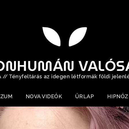
ONHUMÁN VALÓS
// Tényfeltárás az idegen létformák földi jelenl
RZUM
NOVA VIDEÓK
ŰRLAP
HIPNÓZ