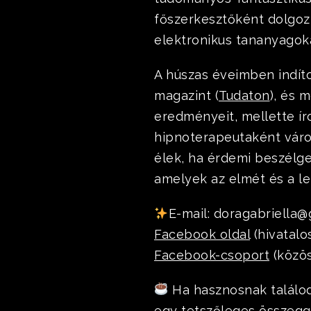
főszerkesztőként dolgoz
elektronikus tananyagoka
A húszas éveimben indít
magazint (
Tudaton
), és 
eredményeit, mellette ír
hipnoterapeutaként váro
élek, ha érdemi beszélge
amelyek az elmét és a lel
E-mail: doragabriella
Facebook oldal
(hivatalo
Facebook-csoport
(közös
Ha hasznosnak találo
egy tetszőleges összeggel