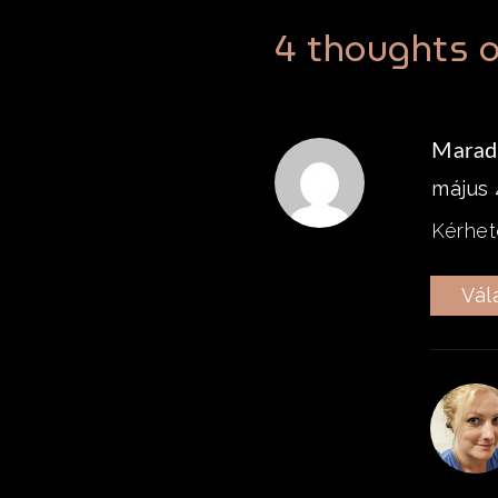
4 thoughts o
Marad
május 
Kérhet
Vál