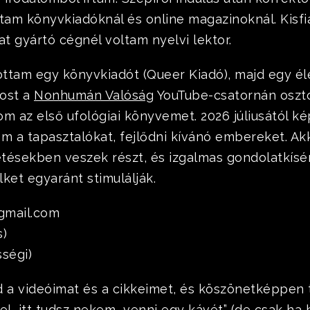
tam könyvkiadóknál és online magazinoknál. Kisfi
t gyártó cégnél voltam nyelvi lektor.
ottam egy könyvkiadót (Queer Kiadó), majd egy é
most a
Nonhumán Valóság
YouTube-csatornán osz
om az első ufológiai könyvemet. 2026 júliusától ké
m a tapasztalókat, fejlődni kívánó embereket. Ak
tésekben veszek részt, és izgalmas gondolatkísér
ket egyaránt stimulálják.
@gmail.com
s)
ségi)
d a videóimat és a cikkeimet, és köszönetképpe
, itt tudsz nekem „venni egy kávét” (de csak ha b