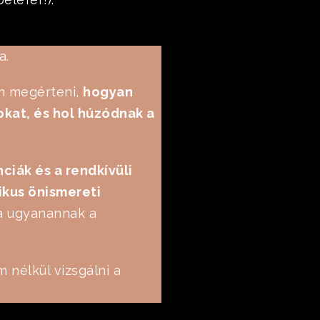
a.
m megérteni,
hogyan
okat, és hol húzódnak a
ciák és a rendkívüli
ikus önismereti
ra ugyanannak a
 nélkül vizsgálni a