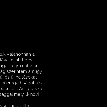
á…
tuk valahonnan a
lával mint, hogy
lágét folyamatosan
ság szerintem amúgy
j és új hajtásokat
dhözragadtságot, és
badulást. Ami persze
ággal mely „kinövi
gységnek valló-