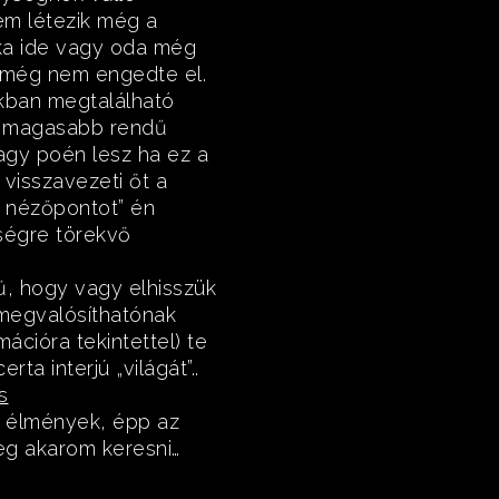
em létezik még a
zika ide vagy oda még
t még nem engedte el.
kban megtalálható
t magasabb rendű
agy poén lesz ha ez a
visszavezeti őt a
s nézőpontot” én
ségre törekvő
ű, hogy vagy elhisszük
megvalósíthatónak
cióra tekintettel) te
rta interjú „világát”..
s
i élmények, épp az
meg akarom keresni…