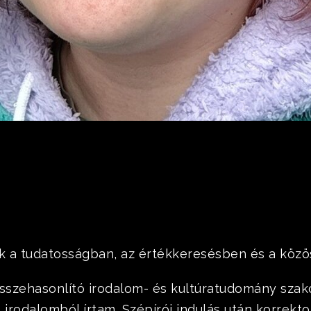
k a tudatosságban, az értékkeresésben és a közö
sszehasonlító irodalom- és kultúratudomány szako
irodalomból írtam. Szépírói indulás után korrekto