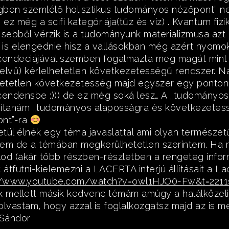
ben szemlélő holisztikus tudományos nézőpont” n
 ez még a scifi kategóriája(tűz és víz) . Kvantum fi
 sebből vérzik is a tudományunk materializmusa az
is elengednie hisz a vallásokban még azért nyomo
cendeciájával szemben fogalmazta meg magát min
elvű) kérlelhetetlen következetességű rendszer. N
hetetlen következetesség majd egyszer egy ponton 
cendensbe :))) de ez még soká lesz… A „tudományo
ítanám „tudományos alaposságra és következetes
nt”-ra
tül élnék egy téma javaslattal ami olyan természet
em de a témában megkerülhetetlen szerintem. Ha 
od (akár több részben-részletben a rengeteg informá
it átfutni-kielemezni a LACERTA interjú állításait a Lace
://www.youtube.com/watch?v=owl1HJO0-Fw&t=2211
k mellett másik kedvenc témám amúgy a halálközel
olvastam, hogy azzal is foglalkozgatsz majd az is 
.Sándor