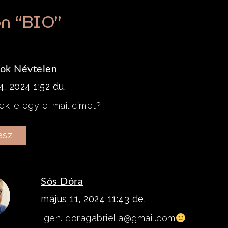
n “
BIO
”
ok Névtelen
4, 2024 1:52 du.
ek-e egy e-mail címet?
asz
Sós Dóra
május 11, 2024 11:43 de.
Igen.
doragabriella@gmail.com