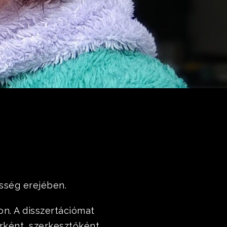
sség erejében.
n. A disszertációmat
rként, szerkesztőként,