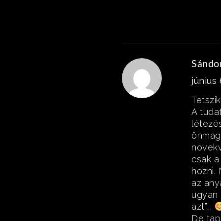
Sándo
június 
Tetszi
A tuda
létezé
önmagu
növekv
csak a
hozni.
az any
ugyan 
azt”….
De tap