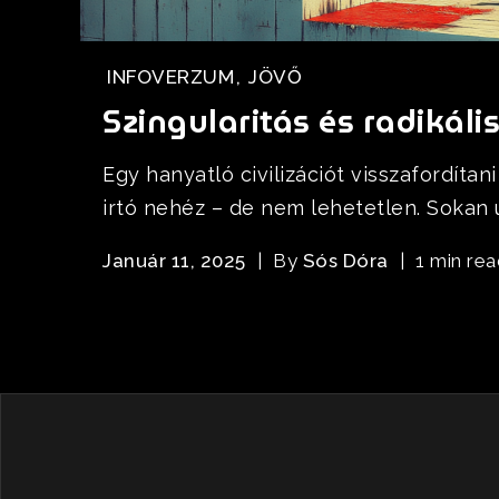
INFOVERZUM
,
JÖVŐ
Szingularitás és radikál
Egy hanyatló civilizációt visszafordítan
irtó nehéz – de nem lehetetlen. Sokan úg
Január 11, 2025
By
Sós Dóra
1 min rea
BIO
INFOVERZUM
NOVA
ŰRLAP
HIPNÓZIS
VIDEÓK