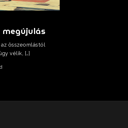
is megújulás
i az összeomlástól
y vélik, […]
d