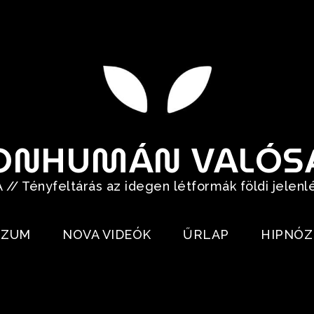
ONHUMÁN VALÓS
// Tényfeltárás az idegen létformák földi jelenl
RZUM
NOVA VIDEÓK
ŰRLAP
HIPNÓZ